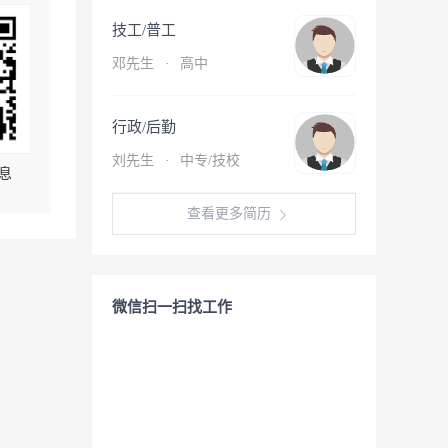
技工/普工
邓先生
·
高中
行政/后勤
刘先生
·
中专/技校
息
查看更多简历
微信扫一扫找工作